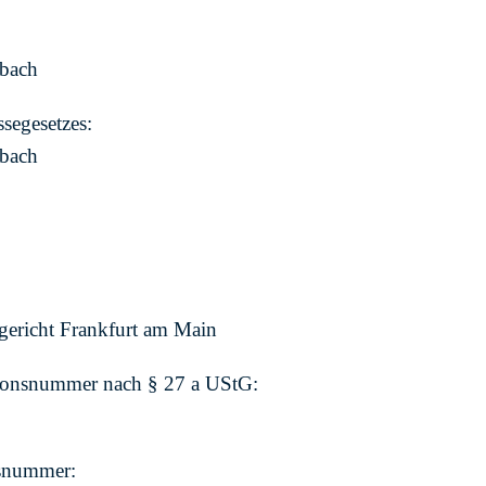
mbach
ssegesetzes:
mbach
ericht Frankfurt am Main
tionsnummer nach § 27 a UStG:
nsnummer: