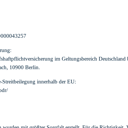
1
0000043257
erung:
fshaftpflichtversicherung im Geltungsbereich Deutschland b
ach, 10900 Berlin.
-Streitbeilegung innerhalb der EU:
odr/
n wurden mit größter Sorgfalt erstellt. Für die Richtigkeit,