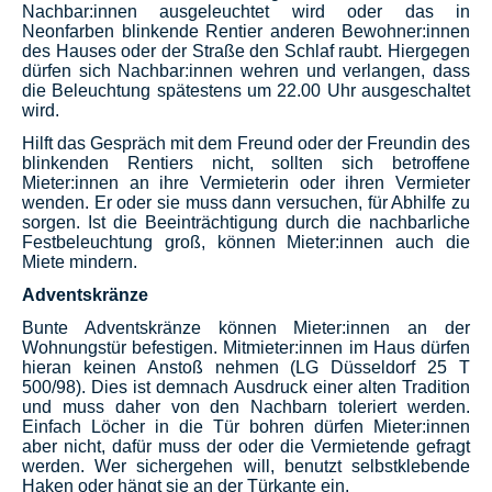
Nachbar:innen ausgeleuchtet wird oder das in
Neonfarben blinkende Rentier anderen Bewohner:innen
des Hauses oder der Straße den Schlaf raubt. Hiergegen
dürfen sich Nachbar:innen wehren und verlangen, dass
die Beleuchtung spätestens um 22.00 Uhr ausgeschaltet
wird.
Hilft das Gespräch mit dem Freund oder der Freundin des
blinkenden Rentiers nicht, sollten sich betroffene
Mieter:innen an ihre Vermieterin oder ihren Vermieter
wenden. Er oder sie muss dann versuchen, für Abhilfe zu
sorgen. Ist die Beeinträchtigung durch die nachbarliche
Festbeleuchtung groß, können Mieter:innen auch die
Miete mindern.
Adventskränze
Bunte Adventskränze können Mieter:innen an der
Wohnungstür befestigen. Mitmieter:innen im Haus dürfen
hieran keinen Anstoß nehmen (LG Düsseldorf 25 T
500/98). Dies ist demnach Ausdruck einer alten Tradition
und muss daher von den Nachbarn toleriert werden.
Einfach Löcher in die Tür bohren dürfen Mieter:innen
aber nicht, dafür muss der oder die Vermietende gefragt
werden. Wer sichergehen will, benutzt selbstklebende
Haken oder hängt sie an der Türkante ein.