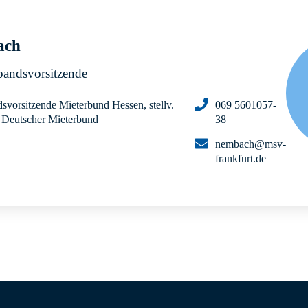
ach
rbandsvorsitzende
dsvorsitzende Mieterbund Hessen, stellv.
069 5601057-
d Deutscher Mieterbund
38
nembach@msv-
frankfurt.de