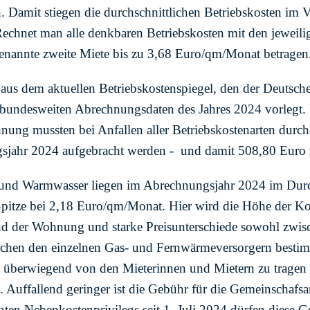
n. Damit stiegen die durchschnittlichen Betriebskosten im 
Rechnet man alle denkbaren Betriebskosten mit den jeweili
nannte zweite Miete bis zu 3,68 Euro/qm/Monat betragen
e aus dem aktuellen Betriebskostenspiegel, den der Deuts
 bundesweiten Abrechnungsdaten des Jahres 2024 vorlegt. 
ung mussten bei Anfallen aller Betriebskostenarten durch
sjahr 2024 aufgebracht werden - und damit 508,80 Euro m
 und Warmwasser liegen im Abrechnungsjahr 2024 im Durch
pitze bei 2,18 Euro/qm/Monat. Hier wird die Höhe der Ko
nd der Wohnung und starke Preisunterschiede sowohl zwis
schen den einzelnen Gas- und Fernwärmeversorgern besti
n überwiegend von den Mieterinnen und Mietern zu tragen s
ch. Auffallend geringer ist die Gebühr für die Gemeinschafs
ten Nebenkostenprivilegs seit 1. Juli 2024 dürfen diese 