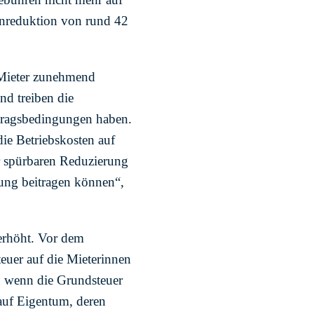
enreduktion von rund 42
d Mieter zunehmend
nd treiben die
rtragsbedingungen haben.
die Betriebskosten auf
r spürbaren Reduzierung
ung beitragen können“,
 erhöht. Vor dem
uer auf die Mieterinnen
h wenn die Grundsteuer
 auf Eigentum, deren