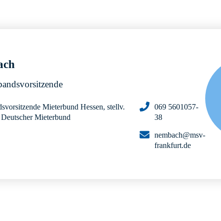
ach
rbandsvorsitzende
dsvorsitzende Mieterbund Hessen, stellv.
069 5601057-
d Deutscher Mieterbund
38
nembach@msv-
frankfurt.de