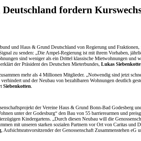
Deutschland fordern Kurswechs
rbund und Haus & Grund Deutschland von Regierung und Fraktionen, 
s Signal zu senden: „Die Ampel-Regierung ist mit ihrem Vorhaben, jäh
hnungen sind weniger als ein Drittel klassische Mietwohnungen und w
, erklärt der Präsident des Deutschen Mieterbundes,
Lukas Siebenkott
sammen mehr als 4 Millionen Mitglieder. „Notwendig sind jetzt schn
 verhindert und der Neubau von bezahlbaren Wohnungen deutlich gest
rt
Siebenkotten
.
enschaftsprojekt der Vereine Haus & Grund Bonn-Bad Godesberg und
„Wohnen unter der Godesburg“ den Bau von 55 barrierearmen und prei
erzügigen Kindergartens. „Durch diesen Neubau will die Genossensch
ammen mit unseren starken sozialen Partnern vor Ort von Caritas und 
g
, Aufsichtsratsvorsitzender der Genossenschaft Zusammenstehen eG 