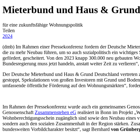
Mieterbund und Haus & Grund 
für eine zukunftsfähige Wohnungspolitik
Teilen
2024
(dmb) Im Rahmen einer Pressekonferenz fordern der Deutsche Miete
die zu mehr Neubau führen, um so auch sozialpolitisch ein wichtige
gefördert, gescheitert. Von den 2023 knapp 300.000 neu gebauten Wo
Bundesregierung muss jetzt handeln, anstatt weiter Zeit zu verlieren“
Der Deutsche Mieterbund und Haus & Grund Deutschland vertreten zu
gestoppt, Spekulationen von großen Investoren mit Grund und Boden
umfassende öffentliche Förderung auf den Wohnungsmärkten“, forde
Im Rahmen der Pressekonferenz wurde auch ein gemeinsames Genoss
Genossenschaft
Zusammenstehen eG
realisiert in Bonn im Projekt 
Wohnberechtigungsschein zugänglich sind sowie den Neubau eines vi
sondern auch den sozialen Zusammenhalt in der Region stärken. Zus
bundesweiten Vorbildcharakter besitzt“, sagt Bernhard
von Grünber