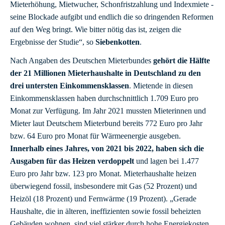
Mieterhöhung, Mietwucher, Schonfristzahlung und Indexmiete -
seine Blockade aufgibt und endlich die so dringenden Reformen
auf den Weg bringt. Wie bitter nötig das ist, zeigen die
Ergebnisse der Studie“, so
Siebenkotten
.
Nach Angaben des Deutschen Mieterbundes
gehört die Hälfte
der 21 Millionen Mieterhaushalte in Deutschland zu den
drei untersten Einkommensklassen
. Mietende in diesen
Einkommensklassen haben durchschnittlich 1.709 Euro pro
Monat zur Verfügung. Im Jahr 2021 mussten Mieterinnen und
Mieter laut Deutschem Mieterbund bereits 772 Euro pro Jahr
bzw. 64 Euro pro Monat für Wärmeenergie ausgeben.
Innerhalb eines Jahres, von 2021 bis 2022, haben sich die
Ausgaben für das Heizen verdoppelt
und lagen bei 1.477
Euro pro Jahr bzw. 123 pro Monat. Mieterhaushalte heizen
überwiegend fossil, insbesondere mit Gas (52 Prozent) und
Heizöl (18 Prozent) und Fernwärme (19 Prozent). „Gerade
Haushalte, die in älteren, ineffizienten sowie fossil beheizten
Gebäuden wohnen, sind viel stärker durch hohe Energiekosten