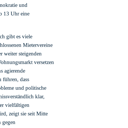
emokratie und
b 13 Uhr eine
ch gibt es viele
hlossenen Mietervereine
r weiter steigenden
Wohnungsmarkt versetzen
ns agierende
 führen, dass
obleme und politische
ssverständlich klar,
r vielfältigen
d, zeigt sie seit Mitte
n gegen