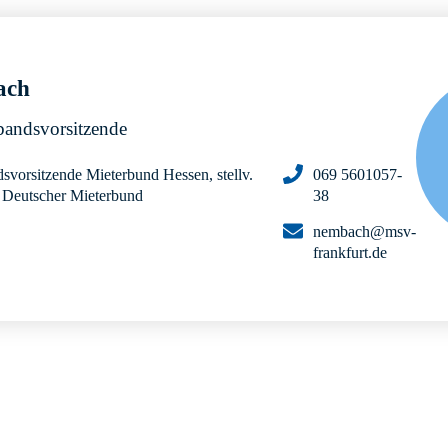
ach
rbandsvorsitzende
dsvorsitzende Mieterbund Hessen, stellv.
069 5601057-
d Deutscher Mieterbund
38
nembach@msv-
frankfurt.de