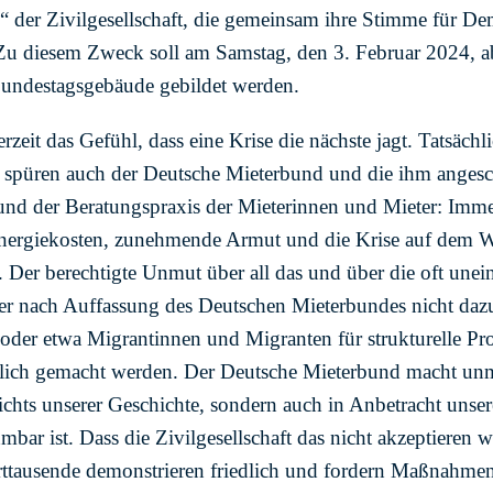
!“ der Zivilgesellschaft, die gemeinsam ihre Stimme für D
Zu diesem Zweck soll am Samstag, den 3. Februar 2024, a
undestagsgebäude gebildet werden.
eit das Gefühl, dass eine Krise die nächste jagt. Tatsächli
 spüren auch der Deutsche Mieterbund und die ihm angesc
t und der Beratungspraxis der Mieterinnen und Mieter: Imme
Energiekosten, zunehmende Armut und die Krise auf dem 
 Der berechtigte Unmut über all das und über die oft unei
er nach Auffassung des Deutschen Mieterbundes nicht dazu
oder etwa Migrantinnen und Migranten für strukturelle Pr
lich gemacht werden. Der Deutsche Mieterbund macht unmi
ichts unserer Geschichte, sondern auch in Anbetracht unsere
bar ist. Dass die Zivilgesellschaft das nicht akzeptieren wir
rttausende demonstrieren friedlich und fordern Maßnahme