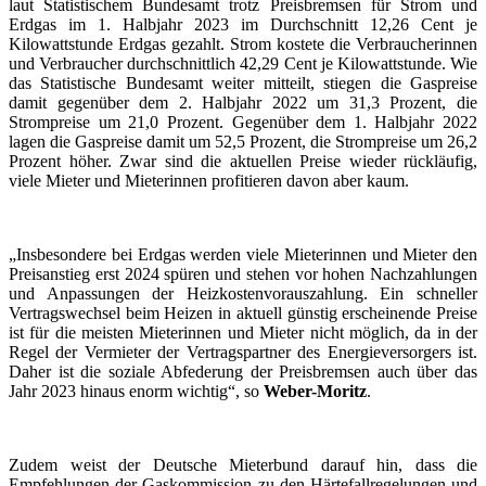
laut Statistischem Bundesamt trotz Preisbremsen für Strom und
Erdgas im 1. Halbjahr 2023 im Durchschnitt 12,26 Cent je
Kilowattstunde Erdgas gezahlt. Strom kostete die Verbraucherinnen
und Verbraucher durchschnittlich 42,29 Cent je Kilowattstunde. Wie
das Statistische Bundesamt weiter mitteilt, stiegen die Gaspreise
damit gegenüber dem 2. Halbjahr 2022 um 31,3 Prozent, die
Strompreise um 21,0 Prozent. Gegenüber dem 1. Halbjahr 2022
lagen die Gaspreise damit um 52,5 Prozent, die Strompreise um 26,2
Prozent höher. Zwar sind die aktuellen Preise wieder rückläufig,
viele Mieter und Mieterinnen profitieren davon aber kaum.
„Insbesondere bei Erdgas werden viele Mieterinnen und Mieter den
Preisanstieg erst 2024 spüren und stehen vor hohen Nachzahlungen
und Anpassungen der Heizkostenvorauszahlung. Ein schneller
Vertragswechsel beim Heizen in aktuell günstig erscheinende Preise
ist für die meisten Mieterinnen und Mieter nicht möglich, da in der
Regel der Vermieter der Vertragspartner des Energieversorgers ist.
Daher ist die soziale Abfederung der Preisbremsen auch über das
Jahr 2023 hinaus enorm wichtig“, so
Weber-Moritz
.
Zudem weist der Deutsche Mieterbund darauf hin, dass die
Empfehlungen der Gaskommission zu den Härtefallregelungen und